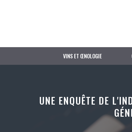
Aller
au
contenu
VINS ET ŒNOLOGIE
UNE ENQUÊTE DE L'I
GÉN