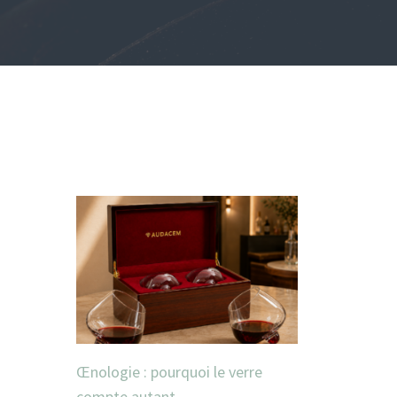
Œnologie : pourquoi le verre
compte autant