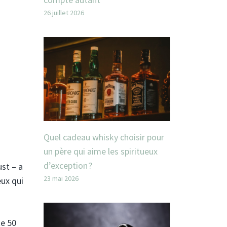
26 juillet 2026
Quel cadeau whisky choisir pour
un père qui aime les spiritueux
d’exception ?
st – a
23 mai 2026
eux qui
te 50