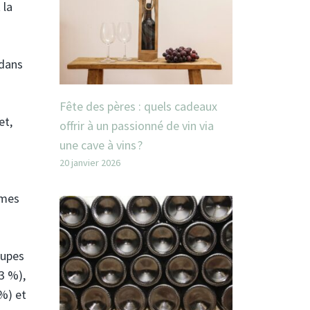
 la
 dans
Fête des pères : quels cadeaux
et,
offrir à un passionné de vin via
une cave à vins ?
20 janvier 2026
mmes
oupes
3 %),
 %) et