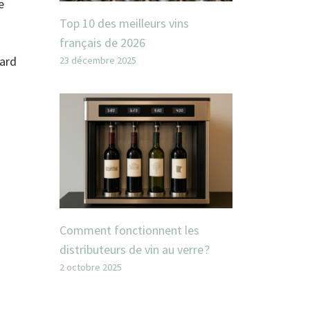
e
Top 10 des meilleurs vins
français de 2026
gard
23 décembre 2025
Comment fonctionnent les
distributeurs de vin au verre ?
2 octobre 2025