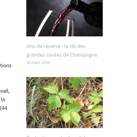
Vins de réserve : la clé des
grandes cuvées de Champagne
25 mars 2026
ctions
vail,
 la
 (44