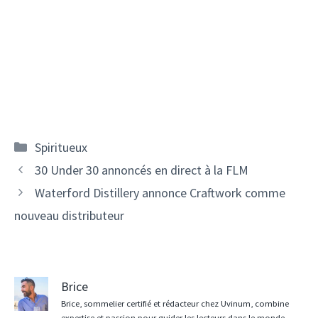
Catégories
Spiritueux
Navigation
30 Under 30 annoncés en direct à la FLM
des
Waterford Distillery annonce Craftwork comme
articles
nouveau distributeur
Brice
Brice, sommelier certifié et rédacteur chez Uvinum, combine
expertise et passion pour guider les lecteurs dans le monde