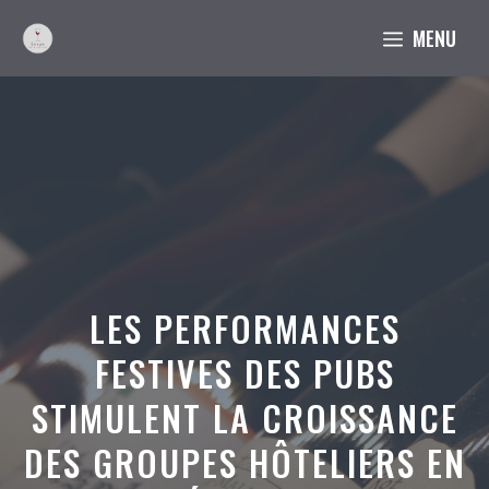
Aller
MENU
au
contenu
LES PERFORMANCES
FESTIVES DES PUBS
STIMULENT LA CROISSANCE
DES GROUPES HÔTELIERS EN