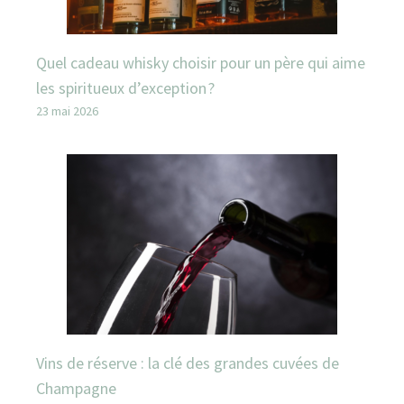
Quel cadeau whisky choisir pour un père qui aime
les spiritueux d’exception ?
23 mai 2026
Vins de réserve : la clé des grandes cuvées de
Champagne