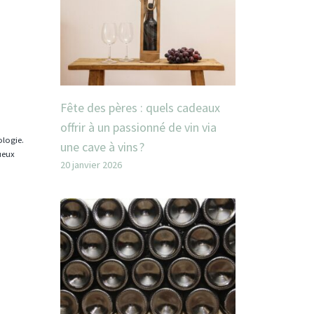
Fête des pères : quels cadeaux
offrir à un passionné de vin via
ologie.
une cave à vins ?
tueux
20 janvier 2026