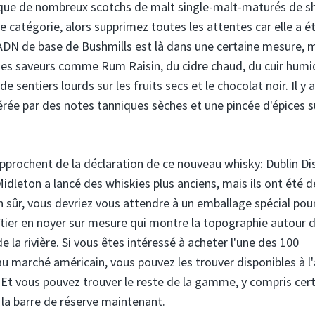
que de nombreux scotchs de malt single-malt-maturés de s
 catégorie, alors supprimez toutes les attentes car elle a é
ADN de base de Bushmills est là dans une certaine mesure, 
 des saveurs comme Rum Raisin, du cidre chaud, du cuir humi
sentiers lourds sur les fruits secs et le chocolat noir. Il y 
rée par des notes tanniques sèches et une pincée d'épices su
approchent de la déclaration de ce nouveau whisky: Dublin Dis
Midleton a lancé des whiskies plus anciens, mais ils ont été d
 sûr, vous devriez vous attendre à un emballage spécial pou
oîtier en noyer sur mesure qui montre la topographie autour 
e la rivière. Si vous êtes intéressé à acheter l'une des 100
au marché américain, vous pouvez les trouver disponibles à l
. Et vous pouvez trouver le reste de la gamme, y compris cer
 la barre de réserve maintenant.