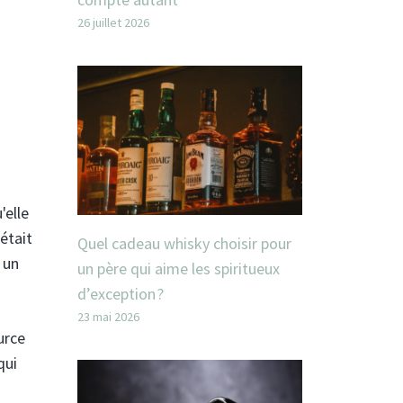
26 juillet 2026
'elle
 était
Quel cadeau whisky choisir pour
 un
un père qui aime les spiritueux
d’exception ?
23 mai 2026
urce
qui