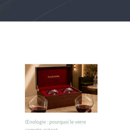
Œnologie : pourquoi le verre
compte autant