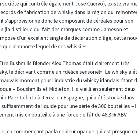
la société qui contrôle également Jose Cuervo), existe vraim
des records de fabrication de whisky dans la région qui remonte
 il s'approvisionne donc le composant de céréales pour son
on (la distillerie qui fait des marques comme Jameson et
mpose d'un excellent single de déclaration d'âge, cette nouv
 que n'importe lequel de ces whiskies.
ître Bushmills Blender Alex Thomas était clairement très
y, le décrivant comme un «délice sensoriel». Le whisky a é
mauvais moment pour l'industrie du whisky irlandais étant 
époque – Boushmills et Midleton. Il a vieilli en seulement deux
io Paez Lobato à Jerez, en Espagne, qui a été stocké dans
e suffisamment de liquide pour une série de 300 bouteilles – 
alement mis en bouteille à une force de fût de 46,3% ABV.
unique, en commençant par la couleur opaque qui est presque