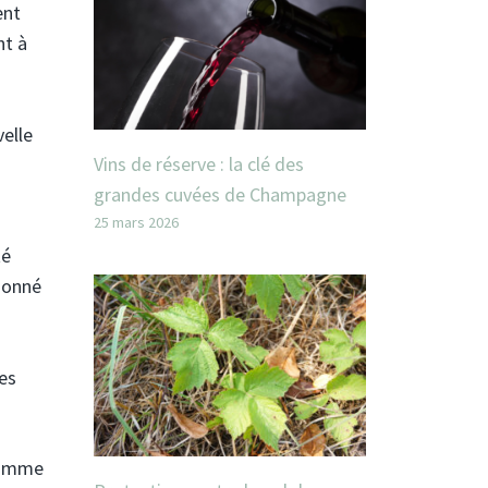
ent
nt à
elle
Vins de réserve : la clé des
grandes cuvées de Champagne
25 mars 2026
té
donné
les
 comme