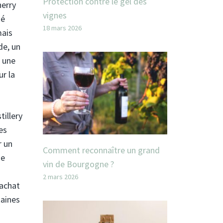
Protection contre le gel des
herry
vignes
té
18 mars 2026
mais
de, un
a une
r la
tillery
es
r un
Comment reconnaître un grand
de
vin de Bourgogne ?
2 mars 2026
'achat
taines